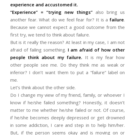
experience and accustomed it.
“Experience” = “trying new things”
also bring us
another fear. What do we feel fear for? It is a
failure
.
Because we cannot expect a good outcome from the
first try, we tend to think about failure.
But is it really the reason? At least in my case, I am not
afraid of failing something.
I am afraid of how other
people think about my failure.
It is my fear how
other people see me. Do they think me as weak or
inferior? I don’t want them to put a “failure” label on
me.
Let’s think about the other side.
Do I change my view of my friend, family, or whoever I
know if he/she failed something? Honestly, it doesn’t
matter to me whether he/she failed or not. Of course,
if he/she becomes deeply depressed or get drowned
in some addiction, I care and step in to help him/her.
But, if the person seems okay and is moving on or