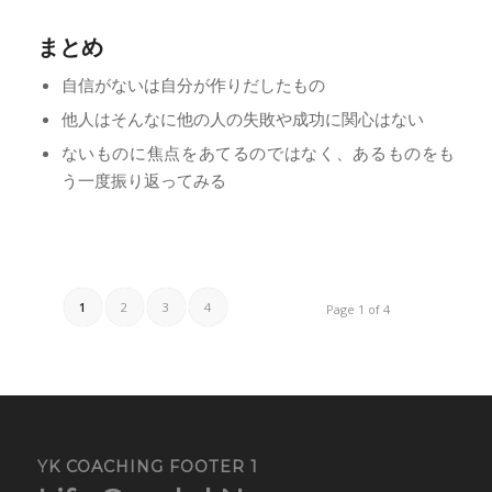
まとめ
自信がないは自分が作りだしたもの
他人はそんなに他の人の失敗や成功に関心はない
ないものに焦点をあてるのではなく、あるものをも
う一度振り返ってみる
1
2
3
4
Page 1 of 4
YK COACHING FOOTER 1