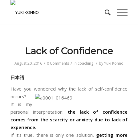
Lack of Confidence
/
/
/
August 20, 2016
0 Comments
in
coaching
by
Yuki Konno
日本語
Have you wondered why the lack of self-confidence
occurs?
It is my
personal interpretation:
the lack of confidence
comes from the scarcity or anxiety due to lack of
experience.
If it’s true, there is only one solution,
getting more