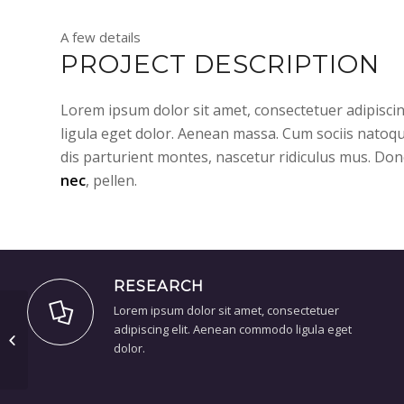
A few details
PROJECT DESCRIPTION
Lorem ipsum dolor sit amet, consectetuer adipisc
ligula eget dolor. Aenean massa. Cum sociis natoq
dis parturient montes, nascetur ridiculus mus. Don
nec
, pellen.
RESEARCH
Lorem ipsum dolor sit amet, consectetuer
adipiscing elit. Aenean commodo ligula eget
Some cool projects
dolor.