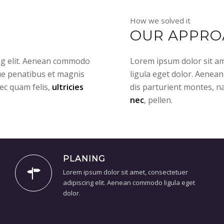
How we solved it
OUR APPRO
ing elit. Aenean commodo
Lorem ipsum dolor sit am
ue penatibus et magnis
ligula eget dolor. Aenea
ec quam felis,
ultricies
dis parturient montes, n
nec
, pellen.
PLANING
Lorem ipsum dolor sit amet, consectetuer
adipiscing elit. Aenean commodo ligula eget
dolor.